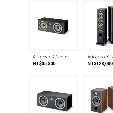
Aria Evo X Center
Aria Evo X 
NT$
35,800
NT$
128,000