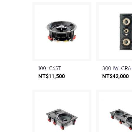
100 IC6ST
300 IWLCR6
NT$
11,500
NT$
42,000