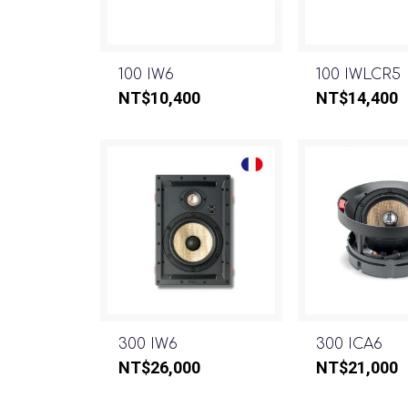
100 IW6
100 IWLCR5
NT$
10,400
NT$
14,400
300 IW6
300 ICA6
NT$
26,000
NT$
21,000