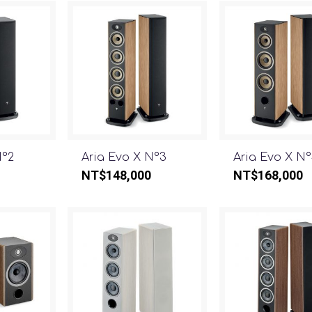
N°2
Aria Evo X N°3
Aria Evo X N
NT$
148,000
NT$
168,000