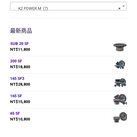
K2 POWER M (7)
×
最新商品
SUB 20 SF
NT$
11,800
200 SF
NT$
18,800
165 SF3
NT$
28,800
165 SF
NT$
15,800
65 SF
NT$
10,800