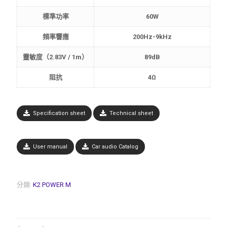
標準功率
60W
頻率響應
200Hz-9kHz
靈敏度（2.83V / 1m）
89dB
阻抗
4Ω
Specification sheet
Technical sheet
User manual
Car audio Catalog
分類:
K2 POWER M