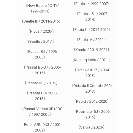
〔Fabia I / 1999-2007〕
〔New Beetle 1C-1Y/
1997-2011〕
〔Fabia II 5J / 2007-
2014〕
〔Beetle III / 2011-2016〕
〔Fabia III / 2014-2021〕
〔Nivus / 2020-〕
〔Fabia IV / 2021-〕
〔Beetle / 2017-〕
〔Kamiq / 2019-2021〕
〔Passat B5 / 1996-
2005〕
〔Kushaq india / 2021-〕
〔Passat B6-B7 / 2005-
〔Octavia II 1Z / 2004-
2015〕
2013〕
〔Passat B8 / 2015-〕
〔Octavia II Combi / 2004-
2013〕
〔Passat CC/ 2008-
2016〕
〔Rapid / 2012-2020〕
〔Passat Variant 3B+3BG
〔Roomster 5J / 2006-
/ 1997-2005〕
2015〕
〔Polo IV 9N 9N3 / 2001-
〔Salvia / 2020-〕
2009〕