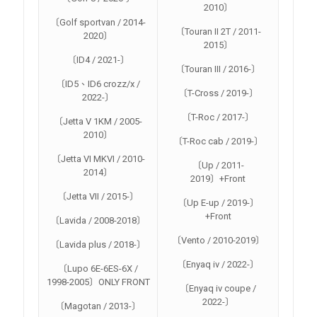
2010〕
〔Golf sportvan / 2014-
〔Touran II 2T / 2011-
2020〕
2015〕
〔ID4 / 2021-〕
〔Touran III / 2016-〕
〔ID5、ID6 crozz/x /
〔T-Cross / 2019-〕
2022-〕
〔T-Roc / 2017-〕
〔Jetta V 1KM / 2005-
2010〕
〔T-Roc cab / 2019-〕
〔Jetta VI MKVI / 2010-
〔Up / 2011-
2014〕
2019〕+Front
〔Jetta VII / 2015-〕
〔Up E-up / 2019-〕
+Front
〔Lavida / 2008-2018〕
〔Vento / 2010-2019〕
〔Lavida plus / 2018-〕
〔Enyaq iv / 2022-〕
〔Lupo 6E-6ES-6X /
1998-2005〕ONLY FRONT
〔Enyaq iv coupe /
2022-〕
〔Magotan / 2013-〕