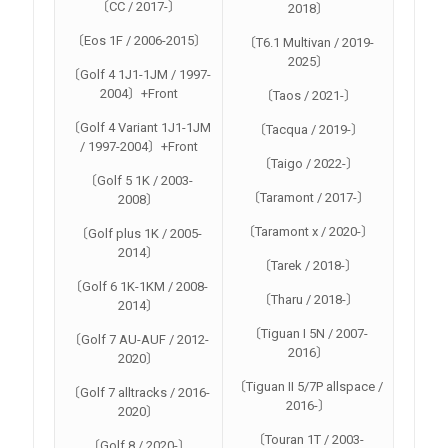
〔CC / 2017-〕
2018〕
〔Eos 1F / 2006-2015〕
〔T6.1 Multivan / 2019-
2025〕
〔Golf 4 1J1-1JM / 1997-
2004〕+Front
〔Taos / 2021-〕
〔Golf 4 Variant 1J1-1JM
〔Tacqua / 2019-〕
/ 1997-2004〕+Front
〔Taigo / 2022-〕
〔Golf 5 1K / 2003-
〔Taramont / 2017-〕
2008〕
〔Taramont x / 2020-〕
〔Golf plus 1K / 2005-
2014〕
〔Tarek / 2018-〕
〔Golf 6 1K-1KM / 2008-
〔Tharu / 2018-〕
2014〕
〔Tiguan I 5N / 2007-
〔Golf 7 AU-AUF / 2012-
2016〕
2020〕
〔Tiguan II 5/7P allspace /
〔Golf 7 alltracks / 2016-
2016-〕
2020〕
〔Touran 1T / 2003-
〔Golf 8 / 2020-〕