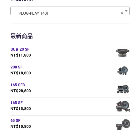
PLUG-PLAY (40)
×
最新商品
SUB 20 SF
NT$
11,800
200 SF
NT$
18,800
165 SF3
NT$
28,800
165 SF
NT$
15,800
65 SF
NT$
10,800