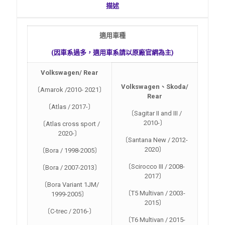
描述
適用車種
(
因車系過多，適用車系請以原廠官網為主)
Volkswagen
/ Rear
Volkswagen
、Skoda
/
〔Amarok /2010- 2021〕
Rear
〔Atlas / 2017-〕
〔Sagitar II and III /
2010-〕
〔Atlas cross sport /
2020-〕
〔Santana New / 2012-
2020〕
〔Bora / 1998-2005〕
〔Scirocco III / 2008-
〔Bora / 2007-2013〕
2017〕
〔Bora Variant 1JM/
〔T5 Multivan / 2003-
1999-2005〕
2015〕
〔C-trec / 2016-〕
〔T6 Multivan / 2015-