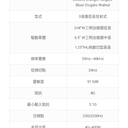
Blue/ Dogato Walnut
型式
3音路低音反射式
2×8”W三明治振膜低音
驅動單體
6.5” W三明治振膜中音
1.25”IHL純鈹凹型高音
頻率響應
33Hz~40kHz
低頻切點
26Hz
靈敏度
91.5dB
阻抗
8Ω
最小輸入阻抗
3.1Ω
分頻點
250/2200Hz
承受功率
40~400W