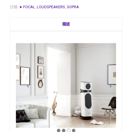
分類:
➤ FOCAL
,
LOUDSPEAKERS
,
SOPRA
描述