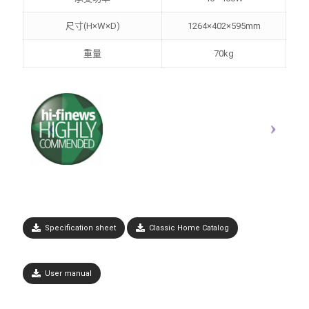
尺寸(H×W×D)
1264×402×595mm
重量
70kg
Specification sheet
Classic Home Catalog
User manual