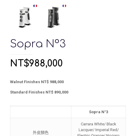
Sopra N°3
NT$
988,000
Walnut Finishes NT$ 988,000
Standard Finishes NT$ 890,000
Sopra N°3
Carrara White/ Black
Lacquer/ Imperial Red/
外皮顏色
Electric Orange/ Nogaro